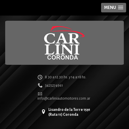
MENU
8.30 a 12.30 hs. y 14 a 18 hs.
3425274961
info@carliniautomotores.com.ar
Lisandro de la Torre 1591
(Ruta 11) Coronda